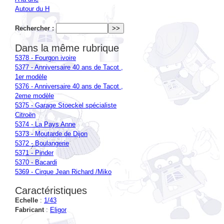
Rechercher :
Dans la même rubrique
5378 - Fourgon ivoire
5377 - Anniversaire 40 ans de Tacot ,
1er modèle
5376 - Anniversaire 40 ans de Tacot ,
2eme modèle
5375 - Garage Stoeckel spécialiste
Citroën
5374 - La Pays Anne
5373 - Moutarde de Dijon
5372 - Boulangerie
5371 - Pinder
5370 - Bacardi
5369 - Cirque Jean Richard /Miko
Caractéristiques
Echelle
:
1/43
Fabricant
:
Eligor
Nous avons cet article dans
5