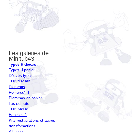
Les galeries de
Minitub43
Types H diecast
Types H papier
Dérivés types H
TUB diecast
Dioramas
Remorqu’ H
Dioramas en papier
Les coffrets
TUB papier
Echelles 1
Kits restaurations et autres
transformations
A la une
Autour du H