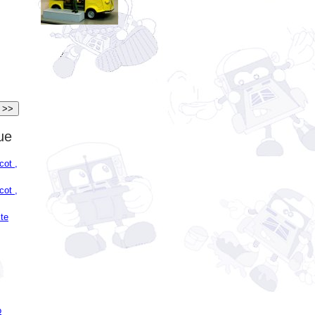
ue
cot ,
cot ,
ste
o