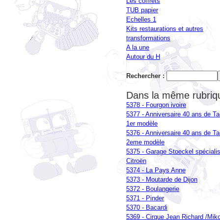
Les coffrets
TUB papier
Echelles 1
Kits restaurations et autres
transformations
A la une
Autour du H
Rechercher :
Dans la même rubriq
5378 - Fourgon ivoire
5377 - Anniversaire 40 ans de Ta
1er modèle
5376 - Anniversaire 40 ans de Ta
2eme modèle
5375 - Garage Stoeckel spéciali
Citroën
5374 - La Pays Anne
5373 - Moutarde de Dijon
5372 - Boulangerie
5371 - Pinder
5370 - Bacardi
5369 - Cirque Jean Richard /Mik