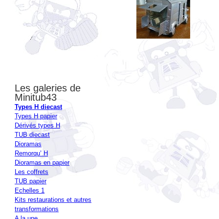
Les galeries de
Minitub43
Types H diecast
Types H papier
Dérivés types H
TUB diecast
Dioramas
Remorqu’ H
Dioramas en papier
Les coffrets
TUB papier
Echelles 1
Kits restaurations et autres
transformations
A la une
Autour du H