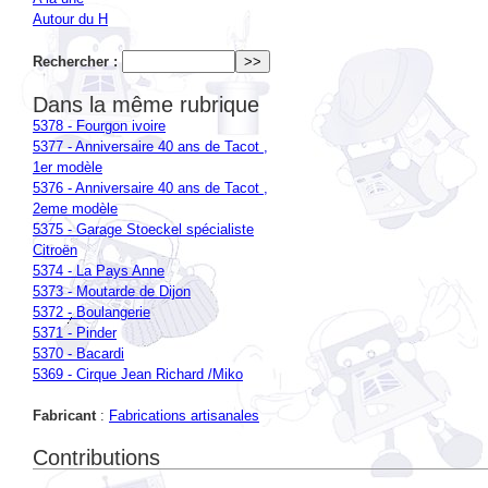
Rechercher :
Dans la même rubrique
5378 - Fourgon ivoire
5377 - Anniversaire 40 ans de Tacot ,
1er modèle
5376 - Anniversaire 40 ans de Tacot ,
2eme modèle
5375 - Garage Stoeckel spécialiste
Citroën
5374 - La Pays Anne
5373 - Moutarde de Dijon
5372 - Boulangerie
5371 - Pinder
5370 - Bacardi
5369 - Cirque Jean Richard /Miko
Fabricant
:
Fabrications artisanales
Contributions
2010-2026 Minitub43.com
Plan du site
|
Se connecter
|
Contact
|
RSS 2.0