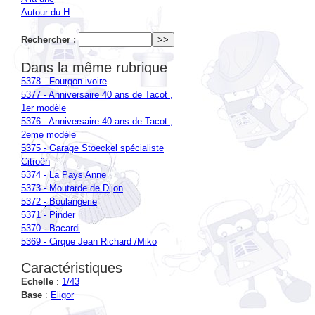
Rechercher :
Dans la même rubrique
5378 - Fourgon ivoire
5377 - Anniversaire 40 ans de Tacot ,
1er modèle
5376 - Anniversaire 40 ans de Tacot ,
2eme modèle
5375 - Garage Stoeckel spécialiste
Citroën
5374 - La Pays Anne
5373 - Moutarde de Dijon
5372 - Boulangerie
5371 - Pinder
5370 - Bacardi
5369 - Cirque Jean Richard /Miko
Caractéristiques
Echelle
:
1/43
Base
:
Eligor
Contributions