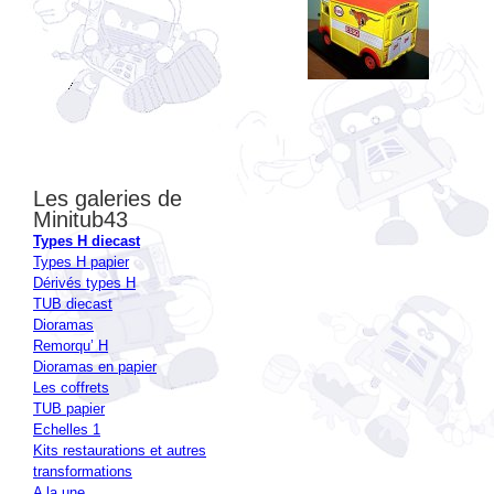
Les galeries de
Minitub43
Types H diecast
Types H papier
Dérivés types H
TUB diecast
Dioramas
Remorqu’ H
Dioramas en papier
Les coffrets
TUB papier
Echelles 1
Kits restaurations et autres
transformations
A la une
Autour du H