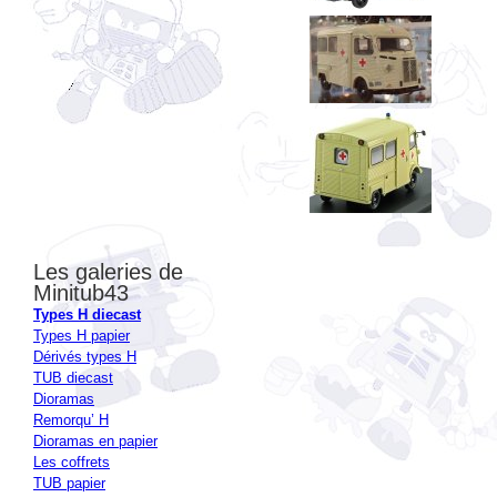
Les galeries de
Minitub43
Types H diecast
Types H papier
Dérivés types H
TUB diecast
Dioramas
Remorqu’ H
Dioramas en papier
Les coffrets
TUB papier
Echelles 1
Kits restaurations et autres