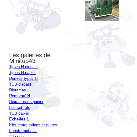
Les galeries de
Minitub43
Types H diecast
Types H papier
Dérivés types H
TUB diecast
Dioramas
Remorqu’ H
Dioramas en papier
Les coffrets
TUB papier
Echelles 1
Kits restaurations et autres
transformations
A la une
Autour du H