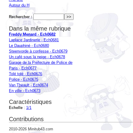
Rechercher :
Dans la même rubrique
Freddy Menard - Ech0682
Laplace Jardinerie - Ech0681
Le Dauphiné - Ech0680
Steenvorde à confesse - Ech0679
Un café sous la neige - Ech0678
Garage de la Préfecture de Police de
Paris - Ech0677
Tolé tolé - Ech0676
Police - Ech0675
Van Theault - Ech0674
En ville - Ech0673
Caractéristiques
Echelle
:
1/1
Contributions
2010-2026 Minitub43.com
Plan du site
|
Se connecter
|
Contact
|
RSS 2.0
Hébergeur :
KUHN Services